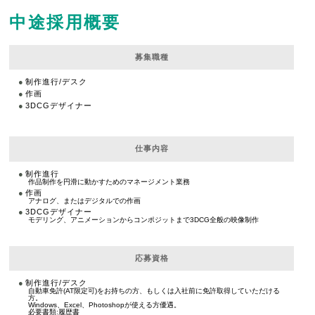
中途採用概要
募集職種
制作進行/デスク
作画
3DCGデザイナー
仕事内容
制作進行
作品制作を円滑に動かすためのマネージメント業務
作画
アナログ、またはデジタルでの作画
3DCGデザイナー
モデリング、アニメーションからコンポジットまで3DCG全般の映像制作
応募資格
制作進行/デスク
自動車免許(AT限定可)をお持ちの方、もしくは入社前に免許取得していただける
方。
Windows、Excel、Photoshopが使える方優遇。
必要書類:履歴書