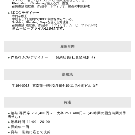
アナログ、もしくはデジタルで作画の勉強をしている。
Photoshop、Clipstudioが使える方、優遇。
必要書類:履歴書、作品(ポートフォリオ、動画の中割素材)
3DCGデザイナー
専門卒以上
学校もしくは独学で3DCG制作を学んでいる。
3dsMax、Blender、Mayaを使える方優遇。
必要書類: 履歴書、作品(ポートフォリオ、ムービーファイル等)
※ムービーファイルは必須です。
雇用形態
作画/3DCGデザイナー 契約社員(社員登用あり)
勤務地
〒164-0013 東京都中野区弥生町6-10-11 弥生町ビル ３F
待遇
給与 専門卒 251,400円～ 大卒 251,400円～ (45時間の固定時間外手
当含む)
勤務時間 11:00～20:00
昇給年一回
賞与 業績に応じて支給