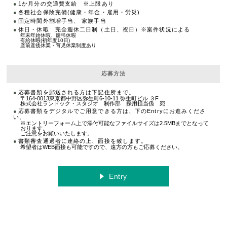
1か月分の交通費支給 ※上限あり
各種社会保険完備(健康・年金・雇用・労災)
固定時間外割増手当、 家族手当
休日・休暇 完全週休二日制（土日、祝日）※案件状況による
年末年始休暇、慶弔休暇
有給休暇(初年度10日)
産前産後休業・育児休業制度あり
応募方法
応募書類を郵送される方は下記住所まで。
〒164-0013東京都中野区弥生町6-10-11 弥生町ビル ３F
株式会社ランドック・スタジオ 制作部 採用担当係 宛
応募書類をデジタルでご用意できる方は、下のEntryにお進みくださ
い。
※エントリーフォーム上で添付可能なファイルサイズは2.5MBまでとなって
おります。
ご注意をお願いいたします。
書類審査通過者に連絡の上、面接を致します。
希望者はWEB面接も可能ですので、遠方の方もご応募ください。
Entry