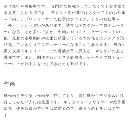
制作進行を募集中です。
専門的な勉強をしていなくても実作業で
覚えることが大切です。
デスク・制作進行はスタッフとのお仕事
＝「内」、プロデューサーの仕事はクライアントとのお仕事＝
「外」、という違いがあります。通常はデスクからプロデューサ
ーになることが多いですが、企画力やコミュニケーション力の
他、最新の市場動向や技術に精通している等の場合はデスクを飛
び越していきなりプロデューサーになることもあります。
努力と
実力次第でキャリアアップの道筋が目に見える、やりがいのある
職種です。また、制作進行とデスク経験者、そろそろプロデュー
サーに上がれる力をつけてきた方も歓迎です。
作画
紙作画とデジタル作画が共存しており、特に紙からデジタルに移
行してみたい人には最適です。
キャラクターデザイナーや総作画
監督、作画監督がすぐそばに居るので、得るものも多いはずで
す。