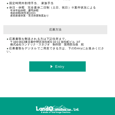
固定時間外割増手当、 家族手当
休日・休暇 完全週休二日制（土日、祝日）※案件状況による
年末年始休暇、慶弔休暇
有給休暇(初年度10日)
産前産後休業・育児休業制度あり
応募方法
応募書類を郵送される方は下記住所まで。
〒164-0013東京都中野区弥生町6-10-11 弥生町ビル ３F
株式会社ランドック・スタジオ 制作部 採用担当係 宛
応募書類をデジタルでご用意できる方は、下のEntryにお進みくださ
い。
Entry