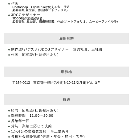
作画
Photoshop、Clipstudioが使える方、優遇。
必要書類:履歴書、作品(ポートフォリオ)
3DCGデザイナー
3DCG制作業務経験者。
必要書類: 履歴書、職務経歴書、作品(ポートフォリオ、ムービーファイル等)
雇用形態
制作進行/デスク/3DCGデザイナー 契約社員、正社員
作画 応相談(社員登用あり)
勤務地
〒164-0013 東京都中野区弥生町6-10-11 弥生町ビル ３F
待遇
給与 応相談(社員登用あり)
勤務時間 11:00～20:00
昇給年一回
賞与 業績に応じて支給
1か月分の交通費支給 ※上限あり
各種社会保険完備(健康・年金・雇用・労災)